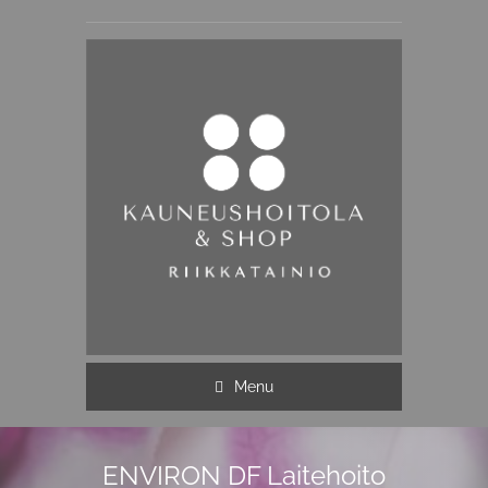
Menu
ENVIRON DF Laitehoito