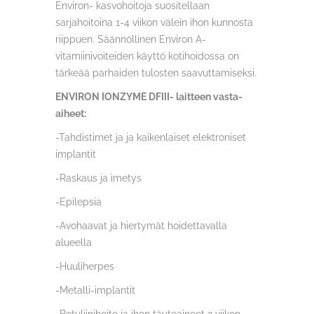
Environ- kasvohoitoja suositellaan
sarjahoitoina 1-4 viikon välein ihon kunnosta
riippuen. Säännöllinen Environ A-
vitamiinivoiteiden käyttö kotihoidossa on
tärkeää parhaiden tulosten saavuttamiseksi.
ENVIRON IONZYME DFIII- laitteen vasta-
aiheet:
-Tahdistimet ja ja kaikenlaiset elektroniset
implantit
-Raskaus ja imetys
-Epilepsia
-Avohaavat ja hiertymät hoidettavalla
alueella
-Huuliherpes
-Metalli-implantit