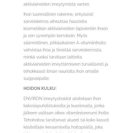
aktiiviaineiden imeytymistä varten.
Ihon luonnollinen rakenne, erityisesti
sarveiskerros aiheuttaa haasteita
kosmetiikan aktiiviaineiden läpivientiin ihoon
ja sen syvempiin kerroksiin. Myös
säännöllinen, pitkäaikainen A-vitamiinihoito
vahvistaa ihoa ja tiivistää sarveiskerrosta,
minkä vuoksi tarvitaan laitteita
aktiiviaineiden imeyttämiseen turvallisesti ja
tehokkaasti ilman vaurioita ihon omalle
suojavaipalle.
HOIDON KULKU:
ENVIRON imeytyshoidot aloitetaan ihon
kaksoispuhdistuksella ja kuorinnalla, jonka
jälkeen valitaan oikea vitamiiniseerumi iholle.
Tehohoitoa tarvitsevat alueet tai koko kasvot
käsitellään keraamisella hoitopäällä, joka