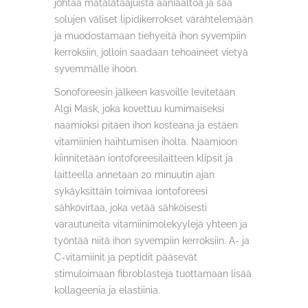
johtaa matalataajuista ääniaaltoa ja saa
solujen väliset lipidikerrokset värähtelemään
ja muodostamaan tiehyeitä ihon syvempiin
kerroksiin, jolloin saadaan tehoaineet vietyä
syvemmälle ihoon.
Sonoforeesin jälkeen kasvoille levitetään
Algi Mask, joka kovettuu kumimaiseksi
naamioksi pitäen ihon kosteana ja estäen
vitamiinien haihtumisen iholta. Naamioon
kiinnitetään iontoforeesilaitteen klipsit ja
laitteella annetaan 20 minuutin ajan
sykäyksittäin toimivaa iontoforeesi
sähkövirtaa, joka vetää sähköisesti
varautuneita vitamiinimolekyylejä yhteen ja
työntää niitä ihon syvempiin kerroksiin. A- ja
C-vitamiinit ja peptidit pääsevät
stimuloimaan fibroblasteja tuottamaan lisää
kollageenia ja elastiinia.