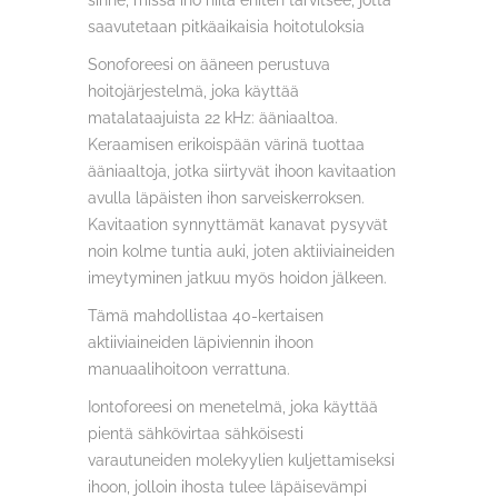
sinne, missä iho niitä eniten tarvitsee, jotta
saavutetaan pitkäaikaisia hoitotuloksia
Sonoforeesi on ääneen perustuva
hoitojärjestelmä, joka käyttää
matalataajuista 22 kHz: ääniaaltoa.
Keraamisen erikoispään värinä tuottaa
ääniaaltoja, jotka siirtyvät ihoon kavitaation
avulla läpäisten ihon sarveiskerroksen.
Kavitaation synnyttämät kanavat pysyvät
noin kolme tuntia auki, joten aktiiviaineiden
imeytyminen jatkuu myös hoidon jälkeen.
Tämä mahdollistaa 40-kertaisen
aktiiviaineiden läpiviennin ihoon
manuaalihoitoon verrattuna.
Iontoforeesi on menetelmä, joka käyttää
pientä sähkövirtaa sähköisesti
varautuneiden molekyylien kuljettamiseksi
ihoon, jolloin ihosta tulee läpäisevämpi