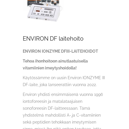
ENVIRON DF laitehoito
ENVIRON IONZYME DFIII-LAITEHOIDOT
Tehoa ihonhoitoon ainutlaatuisella
vitamiinien imeytyshoidolla!
Käytössämme on uusin Environ IONZYME III
DF-laite, joka lanseerattiin vuonna 2022.
Environ yhdisti ensimmäisenä vuonna 1996
iontoforeesin ja matalataajuisen
sonoforeesin DF-laitteessaan. Tämä
yhdistelmä mahdollisti A-,ja C-vitamiinien
sekä peptidien tehokkaan imeytymisen