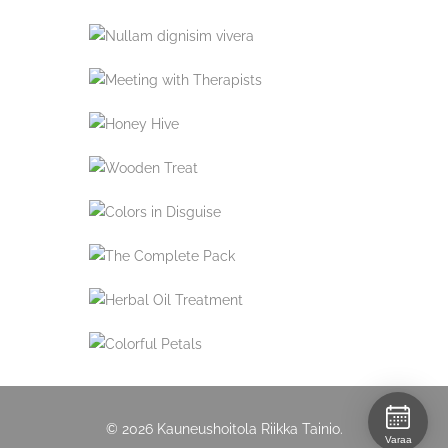
© 2026 Kauneushoitola Riikka Tainio.
Varaa