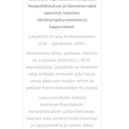
ihonpuhdistuksen ja hieronnan sekä
seerumit, naamion,
silmänympärysnaamion ja
loppuvoiteet.
Lahjakortti on aina henkilökohtainen
lahja – ajatuksella valittu.
Hemmottele äitiäsi, vaimoasi, miestäsi
tai ystävääsi ylellisellä LUXUS-
kasvohoidolla. Lahjakortti on oivallinen
lahja tärkeälle ihmiselle, jolle haluat
antaa aikaa vain itseään varten tai
ylellisen hemmotteluhetken irti arjesta.
Luxus kasvohoito sisältää
kuorinnan/hapotuksen,
ihonpuhdistuksen, pitkän hieronnan,
naamiot sekä silmänympärysnaamion
ja loppuseerumit ja voiteet. Aikaa