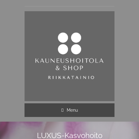
Menu
LUXUS-Kasvohoito