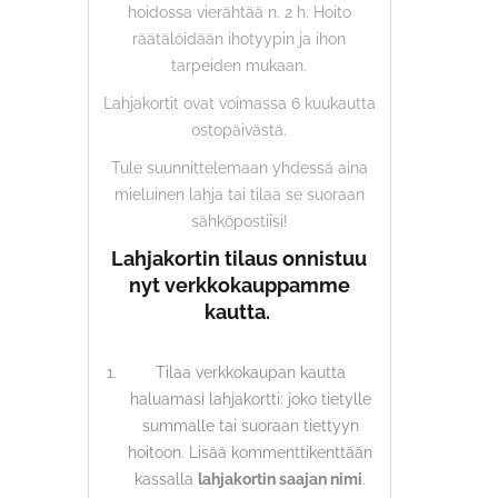
hoidossa vierähtää n. 2 h. Hoito
räätälöidään ihotyypin ja ihon
tarpeiden mukaan.
Lahjakortit ovat voimassa 6 kuukautta
ostopäivästä.
Tule suunnittelemaan yhdessä aina
mieluinen lahja tai tilaa se suoraan
sähköpostiisi!
Lahjakortin tilaus onnistuu
nyt verkkokauppamme
kautta.
Tilaa verkkokaupan kautta
haluamasi lahjakortti: joko tietylle
summalle tai suoraan tiettyyn
hoitoon. Lisää kommenttikenttään
kassalla
lahjakortin saajan nimi
.