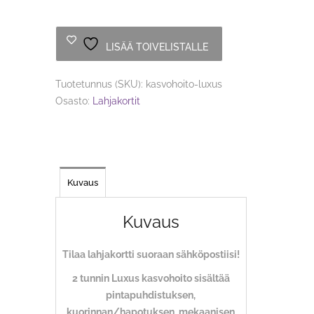
määrä
LISÄÄ TOIVELISTALLE
Tuotetunnus (SKU):
kasvohoito-luxus
Osasto:
Lahjakortit
Kuvaus
Kuvaus
Tilaa lahjakortti suoraan sähköpostiisi!
2 tunnin Luxus kasvohoito sisältää
pintapuhdistuksen,
kuorinnan/hapotuksen, mekaanisen