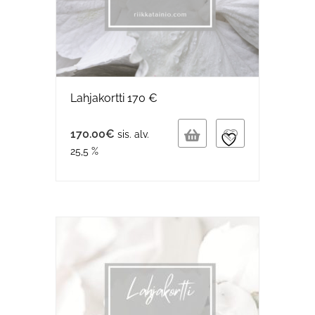
Lahjakortti 170 €
170.00
€
sis. alv.
25,5 %