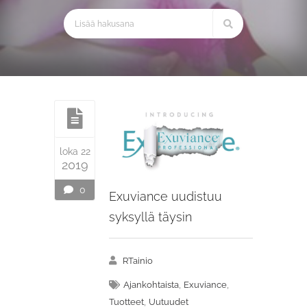
loka 22
2019
0
Exuviance uudistuu
syksyllä täysin
RTainio
,
,
Ajankohtaista
Exuviance
,
Tuotteet
Uutuudet