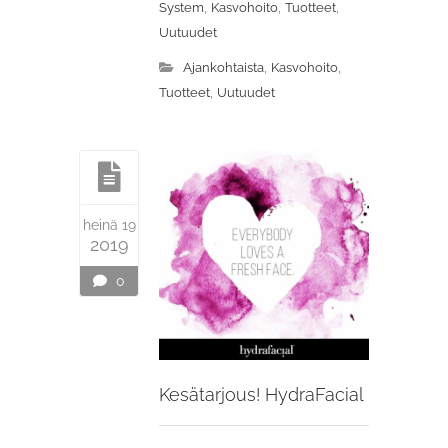
,
,
,
System
Kasvohoito
Tuotteet
Uutuudet
,
,
Ajankohtaista
Kasvohoito
,
Tuotteet
Uutuudet
heinä 19
2019
0
Kesätarjous! HydraFacial