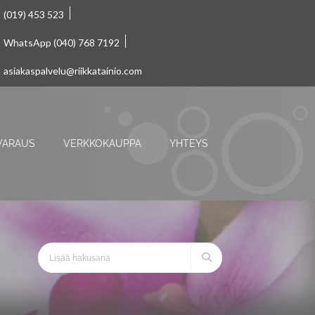
(019) 453 523
WhatsApp (040) 768 7192
asiakaspalvelu@riikkatainio.com
VARAUS
VERKKOKAUPPA
YHTEYS