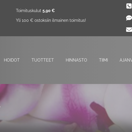
Toimituskulut
5,90 €
Yli 100 € ostoksiin ilmainen toimitus!
HOIDOT
TUOTTEET
HINNASTO
TIIMI
AJAN
a