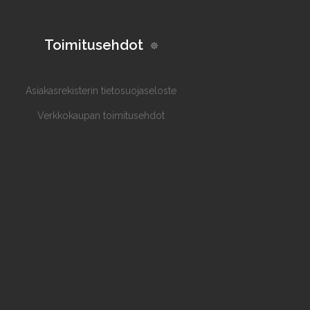
Toimitusehdot
Asiakasrekisterin tietosuojaseloste
Verkkokaupan toimitusehdot