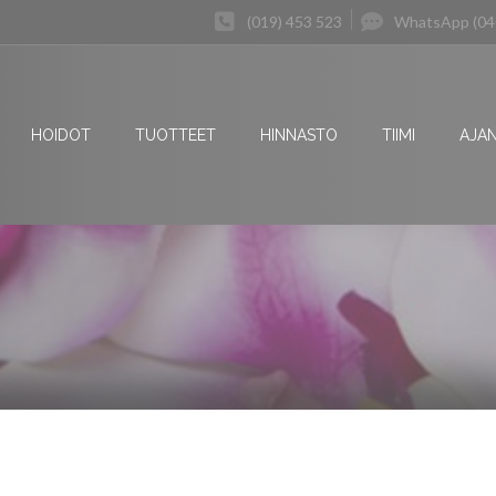
(019) 453 523
WhatsApp (04
HOIDOT
TUOTTEET
HINNASTO
TIIMI
AJA