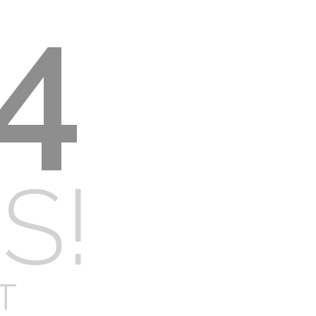
4
S!
T