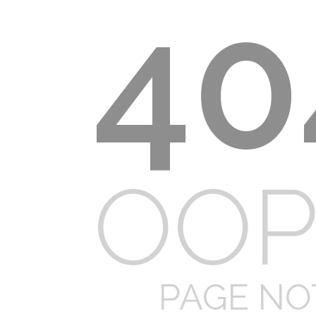
40
OOP
PAGE NO