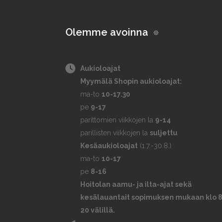
Olemme avoinna
Aukioloajat
Myymälä Shopin aukioloajat:
ma-to
10-17.30
pe
9-17
parittomien viikkojen la
9-14
parillisten viikkojen la
suljettu
Kesäaukioloajat
(1.7.-30.8.)
ma-to
10-17
pe
8-16
Hoitolan aamu- ja ilta-ajat sekä
kesälauantait sopimuksen mukaan klo 8
20 välillä.