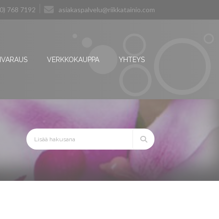
0) 768 7192
asiakaspalvelu@riikkatainio.com
NVARAUS
VERKKOKAUPPA
YHTEYS