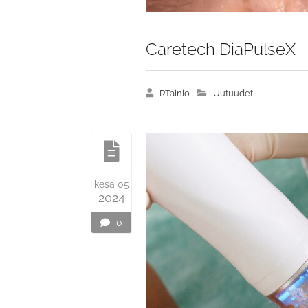
Caretech DiaPulseX
RTainio
Uutuudet
kesä 05
2024
0