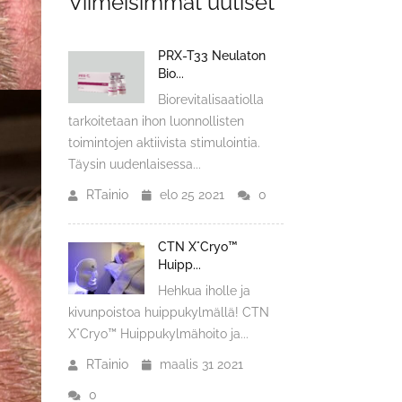
Viimeisimmät uutiset
PRX-T33 Neulaton
Bio...
Biorevitalisaatiolla
tarkoitetaan ihon luonnollisten
toimintojen aktiivista stimulointia.
Täysin uudenlaisessa...
RTainio
elo 25 2021
0
CTN X°Cryo™
Huipp...
Hehkua iholle ja
kivunpoistoa huippukylmällä! CTN
X°Cryo™ Huippukylmähoito ja...
RTainio
maalis 31 2021
0