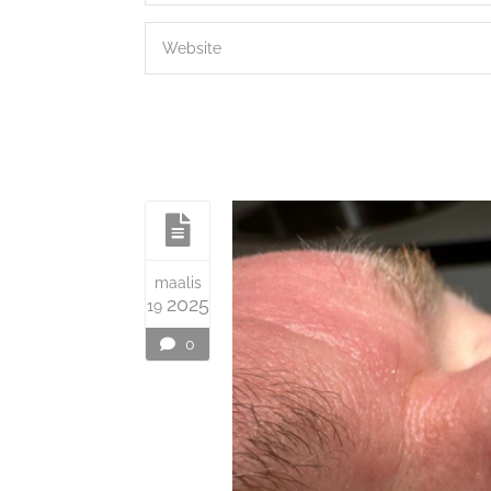
maalis
2025
19
0