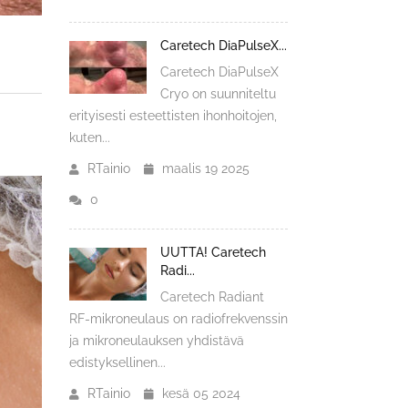
Caretech DiaPulseX...
Caretech DiaPulseX
Cryo on suunniteltu
erityisesti esteettisten ihonhoitojen,
kuten...
RTainio
maalis 19 2025
0
UUTTA! Caretech
Radi...
Caretech Radiant
RF-mikroneulaus on radiofrekvenssin
ja mikroneulauksen yhdistävä
edistyksellinen...
RTainio
kesä 05 2024